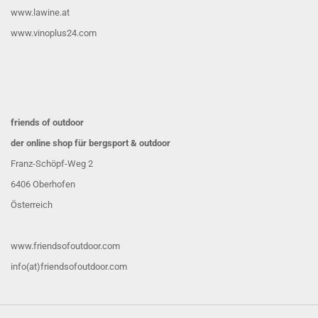
www.lawine.at
www.vinoplus24.com
friends of outdoor
der online shop für bergsport & outdoor
Franz-Schöpf-Weg 2
6406 Oberhofen
Österreich
www.friendsofoutdoor.com
info(at)friendsofoutdoor.com