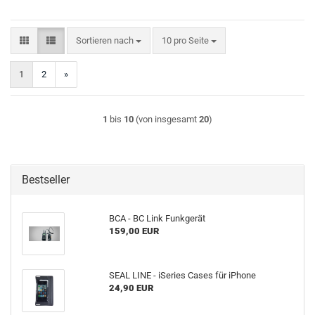
Sortieren nach
pro Seite
Sortieren nach
10 pro Seite
1
2
»
1
bis
10
(von insgesamt
20
)
Bestseller
BCA - BC Link Funkgerät
159,00 EUR
SEAL LINE - iSeries Cases für iPhone
24,90 EUR