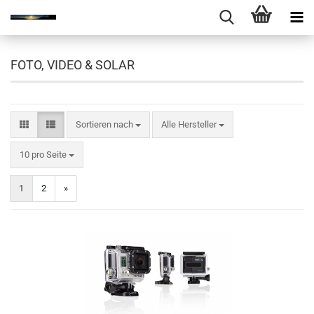
FOTO, VIDEO & SOLAR
Sortieren nach
Sortieren nach
Alle Hersteller
pro Seite
10 pro Seite
1
2
»