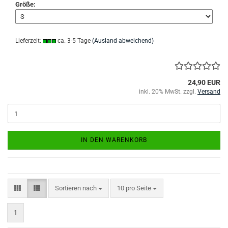
Größe:
Lieferzeit:
ca. 3-5 Tage
(Ausland abweichend)
24,90 EUR
inkl. 20% MwSt. zzgl.
Versand
IN DEN WARENKORB
Sortieren nach
pro Seite
Sortieren nach
10 pro Seite
1