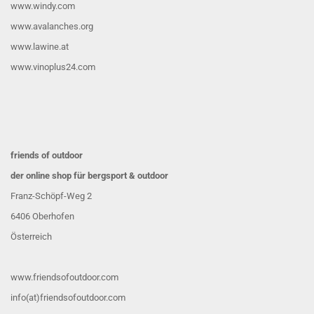
www.windy.com
www.avalanches.org
www.lawine.at
www.vinoplus24.com
friends of outdoor
der online shop für bergsport & outdoor
Franz-Schöpf-Weg 2
6406 Oberhofen
Österreich
www.friendsofoutdoor.com
info(at)friendsofoutdoor.com