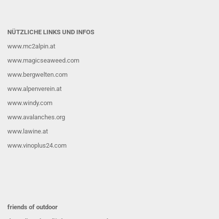
NÜTZLICHE LINKS UND INFOS
www.mc2alpin.at
www.magicseaweed.com
www.bergwelten.com
www.alpenverein.at
www.windy.com
www.avalanches.org
www.lawine.at
www.vinoplus24.com
friends of outdoor