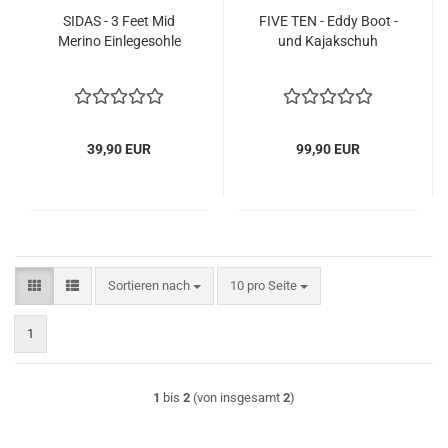
SIDAS - 3 Feet Mid
FIVE TEN - Eddy Boot -
Merino Einlegesohle
und Kajakschuh
39,90 EUR
99,90 EUR
Sortieren nach
pro Seite
Sortieren nach
10 pro Seite
1
1
bis
2
(von insgesamt
2
)