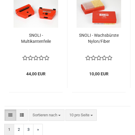
SNOLI -
SNOLI - Wachsbürste
Multikantenfeile
Nylon/Fiber
44,00 EUR
10,00 EUR
Sortieren nach
pro Seite
Sortieren nach
10 pro Seite
1
2
3
»