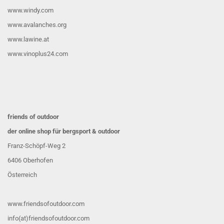
www.windy.com
www.avalanches.org
www.lawine.at
www.vinoplus24.com
friends of outdoor
der online shop für bergsport & outdoor
Franz-Schöpf-Weg 2
6406 Oberhofen
Österreich
www.friendsofoutdoor.com
info(at)friendsofoutdoor.com