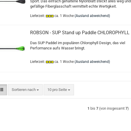
Sport. Das einfach gehaltene Nylonblatt steckt alles weg und
gefällige Fiberglasschaft vermittelt echte Wertigkeit.
Lieferzeit:
ca. 1 Woche
(Ausland abweichend)
ROBSON - SUP Stand up Paddle CHLOROPHYLL
Das SUP Paddel im populären Chlorophyll Design, das viel
Performance aufs Wasser bringt.
Lieferzeit:
ca. 1 Woche
(Ausland abweichend)
Sortieren nach
pro Seite
Sortieren nach
10 pro Seite
1
bis
7
(von insgesamt
7
)