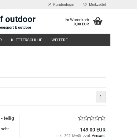
Kundenlogin
Merkzettel
of outdoor
Ihr Warenkorb
0,00 EUR
bergsport & outdoor
R
KLETTERSCHUHE
WEITERE
1
 teilig
 sehr
149,00 EUR
inkl. 20% MwSt. zzgl.
Versand