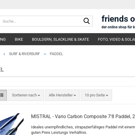
friends 
Suche...
der online shop für 
UNG
BIKE
BOULDERN, SLACKLINE & SKATE
FOTO, VIDEO & SOLA
»
»
SURF & RIVERSURF
PADDEL
EL
Sortieren nach
pro Seite
Sortieren nach
Alle Hersteller
10 pro Seite
MISTRAL - Vario Carbon Composite 7'8 Paddel, 2 -
Ideales unempfindliches, strapazierfähiges Paddel mit einem
guten Preis Leistungs Verhältnis.