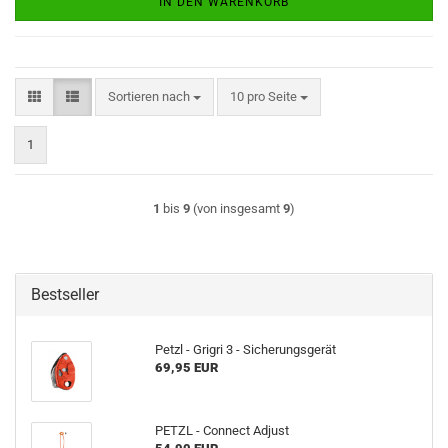
IN DEN WARENKORB
Sortieren nach
pro Seite
Sortieren nach
10 pro Seite
1
1
bis
9
(von insgesamt
9
)
Bestseller
Petzl - Grigri 3 - Sicherungsgerät
69,95 EUR
PETZL - Connect Adjust