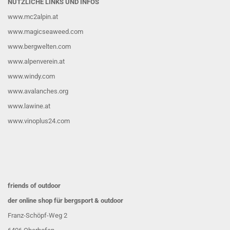
NÜTZLICHE LINKS UND INFOS
www.mc2alpin.at
www.magicseaweed.com
www.bergwelten.com
www.alpenverein.at
www.windy.com
www.avalanches.org
www.lawine.at
www.vinoplus24.com
friends of outdoor
der online shop für bergsport & outdoor
Franz-Schöpf-Weg 2