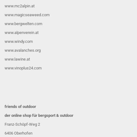
www.mc2alpin.at
www.magicseaweed.com
www.bergwelten.com
www.alpenverein.at
www.windy.com
www.avalanches.org
www.lawine.at
www.vinoplus24.com
friends of outdoor
der online shop für bergsport & outdoor
Franz-Schöpf-Weg 2
6406 Oberhofen