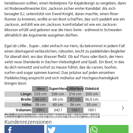
herablassen sollten, einen Nobelpreis für Kajakdesign zu vergeben, dann
ist Rodeoweltmeister Eric Jackson sicher erster Kandidat. Als sich
besagter EJ, unterstützt von David Knight, daran machte, einen River
Runner zu kreieren, wollte er ein Boot schaffen, das sich paddelt wie ein
Jackson, anfühlt wie ein Jackson, komfortabel ist wie ein Jackson.
Mission erfüllt und geboren war die Hero Serie - während in Schweden
allmählich die Argumente ausgehen dürften.
Egal ob Little-, Super-, oder einfach nur Hero, du bekommst in jedem Fall
einen überragend verlässlichen, robusten, leicht zu paddelnden Begleiter
für überall dort, wo das Wasser fließt. Ob auf Fluss oder Bach, der Hero
setzt neue Standards in Sachen Vielseitigkeit und Spaß. Ein Boot, in das
du dich reinsetzt und sofort zu Hause fühlst, das du carven, boofen,
surfen und sogar spinnen kannst. Das präzise auf jeden einzelnen
Paddelschlag anspricht und sich mühelos auf Hochgeschwindigkeit
bringen lässt.
Hero
SuperHero
LittleHero
Sidekick
Länge:
223 cm
236 cm
216 cm
200 cm
Breite:
66 cm
68 cm
61 cm
56,5 cm
Höhe:
38 cm
40 cm
36 cm
33 cm
Volumen:
289 l
342 l
136 l
189 l
Paddlergewicht:
52 - 86 kg
70 - 130 kg
45 - 75 kg
22 - 59 kg
Kundenrezensionen