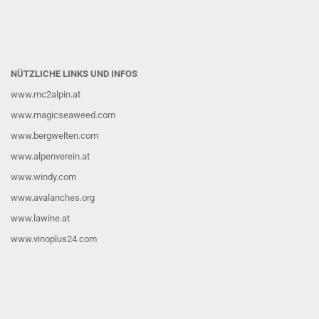
NÜTZLICHE LINKS UND INFOS
www.mc2alpin.at
www.magicseaweed.com
www.bergwelten.com
www.alpenverein.at
www.windy.com
www.avalanches.org
www.lawine.at
www.vinoplus24.com