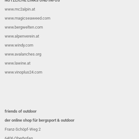
NÜTZLICHE LINKS UND INFOS
www.mc2alpin.at
www.magicseaweed.com
www.bergwelten.com
www.alpenverein.at
www.windy.com
www.avalanches.org
www.lawine.at
www.vinoplus24.com
friends of outdoor
der online shop für bergsport & outdoor
Franz-Schöpf-Weg 2
6406 Oberhofen