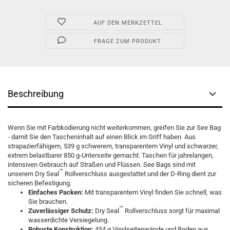
AUF DEN MERKZETTEL
FRAGE ZUM PRODUKT
Beschreibung
Wenn Sie mit Farbkodierung nicht weiterkommen, greifen Sie zur See Bag
- damit Sie den Tascheninhalt auf einen Blick im Griff haben. Aus
strapazierfähigem, 539 g schwerem, transparentem Vinyl und schwarzer,
extrem belastbarer 850 g-Unterseite gemacht. Taschen für jahrelangen,
intensiven Gebrauch auf Straßen und Flüssen. See Bags sind mit
™
unserem Dry Seal
Rollverschluss ausgestattet und der D-Ring dient zur
sicheren Befestigung.
Einfaches Packen:
Mit transparentem Vinyl finden Sie schnell, was
Sie brauchen.
™
Zuverlässiger Schutz:
Dry Seal
Rollverschluss sorgt für maximal
wasserdichte Versiegelung.
Robuste Konstruktion:
454 g Vinylseitenwände und Boden aus