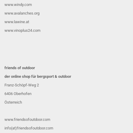
www.windy.com
www.avalanches.org
www.lawine.at
www.vinoplus24.com
friends of outdoor
der online shop für bergsport & outdoor
Franz-Schöpf-Weg 2
6406 Oberhofen
Österreich
www.friendsofoutdoor.com
info(at)friendsofoutdoor.com