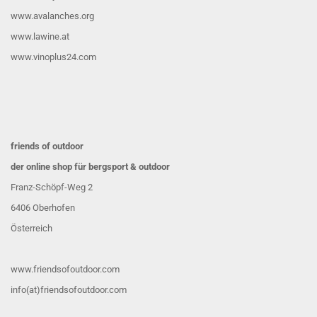
www.avalanches.org
www.lawine.at
www.vinoplus24.com
friends of outdoor
der online shop für bergsport & outdoor
Franz-Schöpf-Weg 2
6406 Oberhofen
Österreich
www.friendsofoutdoor.com
info(at)friendsofoutdoor.com