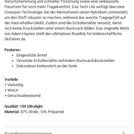
Geruchshemmung und schneller Trocknung sowie eine verbesserte
Passform für noch mehr Tragekomfort. Das Tech Lite verfügt über eine
Corespun-Technologie, bei der Merinofasern einen Nylonkern ummanteln,
um den Stoff robuster zu machen, während das weiche Tragegefühl auf
der Haut erhalten bleibt. Zudem sind die Schulternähte versetzt, damit
sich keine Druckstellen unter einem Rucksack bilden. Das originelle Motiv
von Adam Haynes stellt den ultimativen Roadtrip für leidenschaftliche
Skifahrer da.
Features:
Eingesetzte Ärmel
Versetzte Schulternähte verhindern Rucksackdruckstellen
Dekorativer Kettenstich an der Seite
Vorteile
+ Vielseitig
+ Weich
+ Geruchsabweisend
Qualität: 150 Ultralight
Material:
87% Wolle, 13% Polyamid
Kundenrezensionen