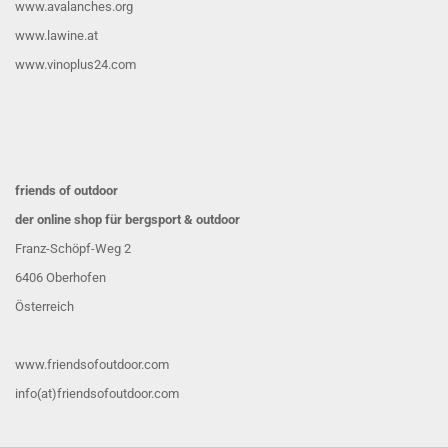
www.avalanches.org
www.lawine.at
www.vinoplus24.com
friends of outdoor
der online shop für bergsport & outdoor
Franz-Schöpf-Weg 2
6406 Oberhofen
Österreich
www.friendsofoutdoor.com
info(at)friendsofoutdoor.com