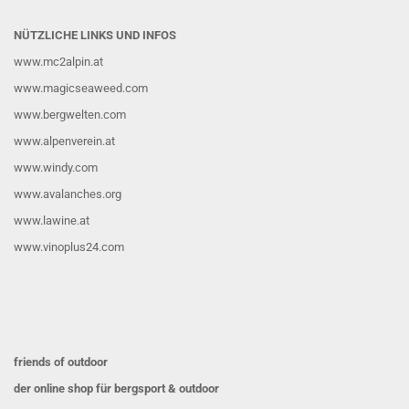
NÜTZLICHE LINKS UND INFOS
www.mc2alpin.at
www.magicseaweed.com
www.bergwelten.com
www.alpenverein.at
www.windy.com
www.avalanches.org
www.lawine.at
www.vinoplus24.com
friends of outdoor
der online shop für bergsport & outdoor